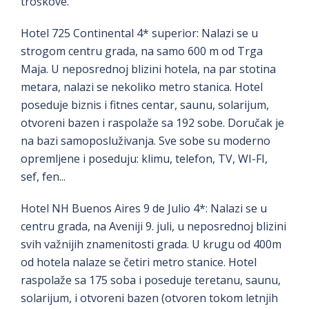
troškove.
Hotel 725 Continental 4* superior: Nalazi se u
strogom centru grada, na samo 600 m od Trga
Maja. U neposrednoj blizini hotela, na par stotina
metara, nalazi se nekoliko metro stanica. Hotel
poseduje biznis i fitnes centar, saunu, solarijum,
otvoreni bazen i raspolaže sa 192 sobe. Doručak je
na bazi samoposluživanja. Sve sobe su moderno
opremljene i poseduju: klimu, telefon, TV, WI-FI,
sef, fen...
Hotel NH Buenos Aires 9 de Julio 4*: Nalazi se u
centru grada, na Aveniji 9. juli, u neposrednoj blizini
svih važnijih znamenitosti grada. U krugu od 400m
od hotela nalaze se četiri metro stanice. Hotel
raspolaže sa 175 soba i poseduje teretanu, saunu,
solarijum, i otvoreni bazen (otvoren tokom letnjih