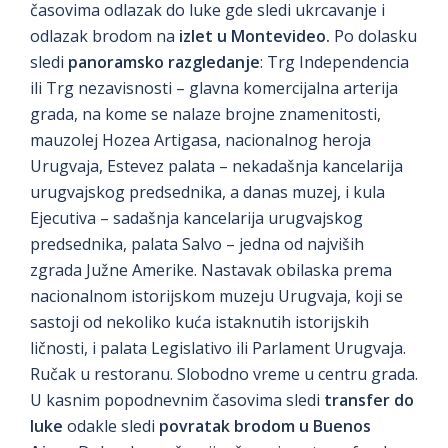
časovima odlazak do luke gde sledi ukrcavanje i
odlazak brodom na
izlet u Montevideo.
Po dolasku
sledi
panoramsko razgledanje
: Trg Independencia
ili Trg nezavisnosti – glavna komercijalna arterija
grada, na kome se nalaze brojne znamenitosti,
mauzolej Hozea Artigasa, nacionalnog heroja
Urugvaja, Estevez palata – nekadašnja kancelarija
urugvajskog predsednika, a danas muzej, i kula
Ejecutiva – sadašnja kancelarija urugvajskog
predsednika, palata Salvo – jedna od najviših
zgrada Južne Amerike. Nastavak obilaska prema
nacionalnom istorijskom muzeju Urugvaja, koji se
sastoji od nekoliko kuća istaknutih istorijskih
ličnosti, i palata Legislativo ili Parlament Urugvaja.
Ručak u restoranu. Slobodno vreme u centru grada.
U kasnim popodnevnim časovima sledi
transfer do
luke
odakle sledi
povratak brodom u Buenos