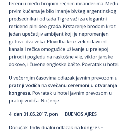
terenu i među brojnim rečnim meanderima. Među
prvim kućama je bilo imanje bivšeg argentinskog
predsednika i od tada Tigre važi za elegantni
rezidencijalni deo grada. Krstarenje brodom kroz
jedan upečatljiv ambijent koji je nepromenjen
gotovo dva veka. Plovidba kroz zeleni lavirint
kanala i rečica omogućiće uživanje u prelepoj
prirodi i pogledu na raskošne vile, viktorijanske
dokove, i čuvene engleske bašte. Povratak u hotel.
U večernjim časovima odlazak javnim prevozom
u
pratnji vodiča
na
svečanu ceremoniju otvaranja
kongresa
. Povratak u hotel javnim prevozom u
pratnji vodiča. Noćenje.
4. dan 01.05.2017. pon BUENOS AJRES
Doručak. Individualni odlazak na
kongres –