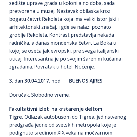
sedište uprave grada u kolonijalno doba, sada
pretvorena u muzej. Nastavak obilaska kroz
bogatu četvrt Rekoleta koja ima veliki istorijski i
arhitektonski značaj, i gde se nalazi poznato
groblje Rekoleta. Kontrast predstavlja nekada
radnička, a danas mondenska četvrt La Boka u
kojoj se oseća jak evropski, pre svega italijanski
uticaj. Interesantna je po svojim šarenim kućama i
zgradama. Povratak u hotel. Noćenje.
3. dan 30.04.2017. ned BUENOS AJRES
Doručak. Slobodno vreme.
Fakultativni izlet
na krstarenje deltom
Tigre.
Odlazak autobusom do Tigrea, jedinstvenog
predgrađa jedne od svetskih metropola koje je
podignuto sredinom XIX veka na močvarnom