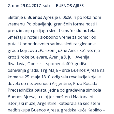
2. dan 29.04.2017. sub BUENOS AJRES
Sletanje u
Buenos Ajres
je u 06:50 h po lokalnom
vremenu. Po obavljanju graničnih formalnosti i
preuzimanju prtljaga sledi
transfer do hotela
.
Smeštaj u hotel i slobodno vreme za odmor od
puta. U popodnevnim satima sledi razgledanje
grada koji zovu „Parizom Južne Amerike“: vožnja
kroz široke bulevare, Avenija 9. juli, Avenija
Rivadavia, Obelisk – spomenik 400. godišnjici
osnivanja grada, Trg Maja – srce Buenos Ajresa na
kome se 25. maja 1810. odigrala revolucija koja je
dovela do nezavisnosti Argentine, Kaza Rosada –
Predsednička palata, jedna od građevina simbola
Buenos Ajresa, u njoj je smešten i Nacionalni
istorijski muzej Argentine, katedrala sa sedištem
nadbiskupa Buenos Ajresa, gradska kuća Kabildo –