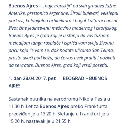
Buenos Ajres
–
„najevropskiji“ od svih gradova Južne
Amerike, prestonica Argentine. Široki bulevari, velelepni
parkovi, kolonijalna arhitektura i bogat kulturni i noćni
život čine jedinstvenu mešavinu modernog i istorijskog.
Buenos Ajres je grad koji je u stanju da vas tužnom
melodijom tanga rasplače i ispriča vam svoju životnu
priču koja će vam se, dok hodate ulicama San Telma,
prosto uvući pod kožu, da će vas uvek pratiti i pozivati
da se vratite. Buenos Ajres, grad koji vredi posetiti.
1. dan 28.04.2017. pet BEOGRAD – BUENOS
AJRES
Sastanak putnika na aerodromu Nikola Tesla u
11:30 h. Let za
Buenos Ajres
preko Frankfurta
predviđen je u 13:20 h. Sletanje u Frankfurt je u
15:20 h, nastavak je u 21:55 h.