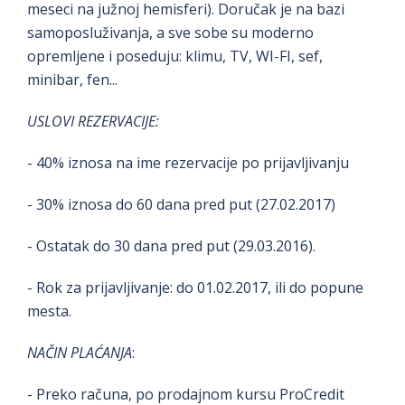
meseci na južnoj hemisferi). Doručak je na bazi
samoposluživanja, a sve sobe su moderno
opremljene i poseduju: klimu, TV, WI-FI, sef,
minibar, fen...
USLOVI REZERVACIJE:
- 40% iznosa na ime rezervacije po prijavljivanju
- 30% iznosa do 60 dana pred put (27.02.2017)
- Ostatak do 30 dana pred put (29.03.2016).
- Rok za prijavljivanje: do 01.02.2017, ili do popune
mesta.
NAČIN PLAĆANJA
:
- Preko računa, po prodajnom kursu ProCredit