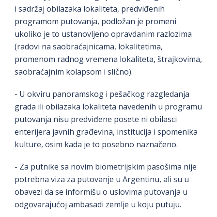
i sadržaj obilazaka lokaliteta, predviđenih
programom putovanja, podložan je promeni
ukoliko je to ustanovljeno opravdanim razlozima
(radovi na saobraćajnicama, lokalitetima,
promenom radnog vremena lokaliteta, štrajkovima,
saobraćajnim kolapsom i slično).
- U okviru panoramskog i pešačkog razgledanja
grada ili obilazaka lokaliteta navedenih u programu
putovanja nisu predviđene posete ni obilasci
enterijera javnih građevina, institucija i spomenika
kulture, osim kada je to posebno naznačeno.
- Za putnike sa novim biometrijskim pasošima nije
potrebna viza za putovanje u Argentinu, ali su u
obavezi da se informišu o uslovima putovanja u
odgovarajućoj ambasadi zemlje u koju putuju.