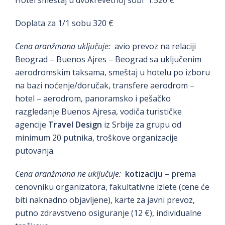
Hotel smeštaj u dvokrevetnoj sobi 1.520 €
Doplata za 1/1 sobu 320 €
Cena aranžmana uključuje:
avio prevoz na relaciji
Beograd – Buenos Ajres – Beograd sa uključenim
aerodromskim taksama, smeštaj u hotelu po izboru
na bazi noćenje/doručak, transfere aerodrom –
hotel – aerodrom, panoramsko i pešačko
razgledanje Buenos Ajresa, vodiča turističke
agencije
Travel Design
iz Srbije za grupu od
minimum 20 putnika, troškove organizacije
putovanja.
Cena aranžmana ne uključuje:
kotizaciju
– prema
cenovniku organizatora, fakultativne izlete (cene će
biti naknadno objavljene), karte za javni prevoz,
putno zdravstveno osiguranje (12 €), individualne