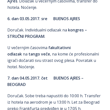
Ajres
. Dolazak u večernjim časovima, transfer do
hotela. Noćenje.
6. dan 03.05.2017. sre BUENOS AJRES
Doručak. Individualni odlazak na
kongres –
STRUČNI PROGRAM
.
U večernjim časovima
fakultativni
odlazak
na
tango veče
, na kome će profesionalni
igrači dočarati svu strast ovog plesa. Povratak u
hotel. Noćenje.
7. dan 04.05.2017. čet BUENOS AJRES –
BEOGRAD
Doručak. Sobe treba napustiti do 10:00 h. Transfer
iz hotela na aerodrom je u 13:00 h. Let za Beograd
preko Frankfurta predviđen je u 17:05 h.