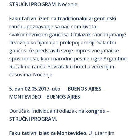
STRUČNI PROGRAM
. Noćenje.
Fakultativni izlet
na tradicionalni argentinski
ranč
i upoznavanje sa načinom života i
svakodnevnicom gaučosa. Obilazak ranča i jahanje
ili vožnja kočijama po prelepoj preriji. Galantni
gaučosi će predstaviti svoje impresivne jahačke
sposobnosti, kao i narodne pesme i igre Argentine.
Ručak na ranču. Povratak u hotel u večernjim
časovima. Noćenje.
5. dan 02.05.2017. uto BUENOS AJRES –
MONTEVIDEO – BUENOS AJRES
Doručak. Individualni odlazak na
kongres –
STRUČNI PROGRAM.
Fakultativni izlet
za Montevideo
. U jutarnjim