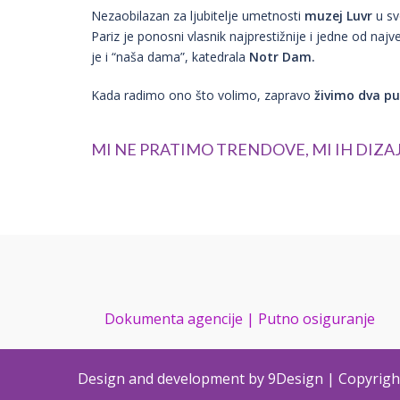
Nezaobilazan za ljubitelje umetnosti
muzej Luvr
u sv
Pariz je ponosni vlasnik najprestižnije i jedne od najv
je i “naša dama”, katedrala
Notr Dam.
Kada radimo ono što volimo, zapravo
živimo dva p
Mi ne pratimo trendove, mi ih diz
Dokumenta agencije |
Putno osiguranje
Design and development by 9Design
|
Copyrigh