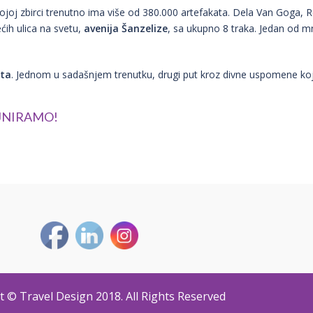
ojoj zbirci trenutno ima više od 380.000 artefakata. Dela Van Goga, 
ećih ulica na svetu,
avenija Šanzelize
, sa ukupno 8 traka. Jedan od 
uta
. Jednom u sadašnjem trenutku, drugi put kroz divne uspomene ko
ajniramo!
t © Travel Design 2018. All Rights Reserved