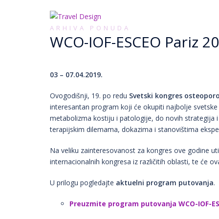
Skip
to
content
ARHIVA PONUDA
WCO-IOF-ESCEO Pariz 2
03 – 07.04.2019.
Ovogodišnji, 19. po redu
Svetski kongres osteoporo
interesantan program koji će okupiti najbolje svetske
metabolizma kostiju i patologije, do novih strategija 
terapijskim dilemama, dokazima i stanovištima ekspera
Na veliku zainteresovanost za kongres ove godine utiče
internacionalnih kongresa iz različitih oblasti, te ć
U prilogu pogledajte
aktuelni program putovanja
.
Preuzmite program putovanja WCO-IOF-ES