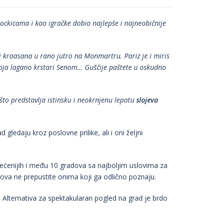
ockicama i kao igračke dobio najlepše i najneobičnije
 i kroasana u rano jutro na Monmartru. Pariz je i miris
koja lagano krstari Senom… Guščije paštete u oskudno
 što predstavlja istinsku i neokrnjenu lepotu
slojeva
d gledaju kroz poslovne prilike, ali i oni željni
sećenijih i među 10 gradova sa najboljim uslovima za
zova ne prepustite onima koji ga odlično poznaju.
j. Alternativa za spektakularan pogled na grad je brdo