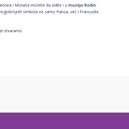
Renoira i Moneta možete da vidite i u
muzeju Rodin
.
mnogobrojnih simbola ne samo Pariza, već i Francuske
je stvaramo.