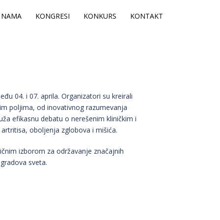
 NAMA
KONGRESI
KONKURS
KONTAKT
 04. i 07. aprila. Organizatori su kreirali
svim poljima, od inovativnog razumevanja
ruža efikasnu debatu o nerešenim kliničkim i
rtritisa, oboljenja zglobova i mišića.
odličnim izborom za održavanje značajnih
 gradova sveta.