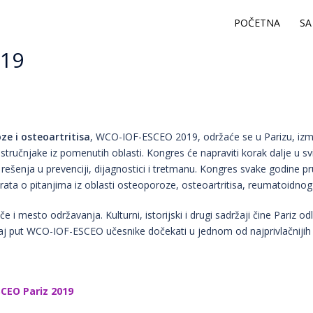
POČETNA
SA
019
ze i osteoartritisa
, WCO-IOF-ESCEO 2019, održaće se u Parizu, između
 stručnjake iz pomenutih oblasti. Kongres će napraviti korak dalje u 
i rešenja u prevenciji, dijagnostici i tretmanu. Kongres svake godine p
ta o pitanjima iz oblasti osteoporoze, osteoartritisa, reumatoidnog a
 i mesto održavanja. Kulturni, istorijski i drugi sadržaji čine Pariz 
e ovaj put WCO-IOF-ESCEO učesnike dočekati u jednom od najprivlačnijih
CEO Pariz 2019