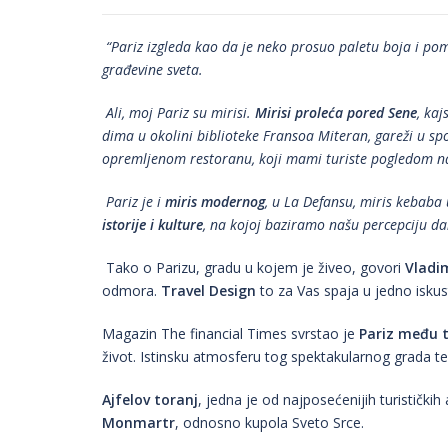
“Pariz izgleda kao da je neko prosuo paletu boja i pom
građevine sveta.
Ali, moj Pariz su mirisi.
Mirisi proleća pored Sene
, ka
dima u okolini biblioteke Fransoa Miteran, gareži u s
opremljenom restoranu, koji mami turiste pogledom na 
Pariz je i
miris modernog
, u La Defansu, miris kebaba 
istorije i kulture
, na kojoj baziramo našu percepciju da
Tako o Parizu, gradu u kojem je živeo, govori
Vladim
odmora.
Travel Design
to za Vas spaja u jedno iskus
Magazin The financial Times svrstao je
Pariz među t
život. Istinsku atmosferu tog spektakularnog grada te
Ajfelov toranj
, jedna je od najposećenijih turistički
Monmartr
, odnosno kupola Sveto Srce.