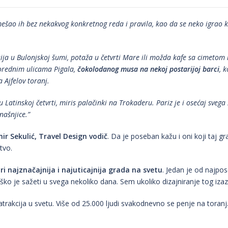
ešao ih bez nekakvog konkretnog reda i pravila, kao da se neko igrao k
jsija u Bulonjskoj šumi, potaža u četvrti Mare ili možda kafe sa cimetom
porednim ulicama Pigala,
čokolodanog musa na nekoj postarijoj barci
, 
Ajfelov toranj.
u Latinskoj četvrti, miris palačinki na Trokaderu. Pariz je i osećaj svega
našnjice.”
ir Sekulić, Travel Design vodič
. Da je poseban kažu i oni koji taj gra
tvo.
ri najznačajnija i najuticajnija grada na svetu
. Jedan je od najpo
ško je sažeti u svega nekoliko dana. Sem ukoliko dizajniranje tog iza
h atrakcija u svetu. Više od 25.000 ljudi svakodnevno se penje na toran